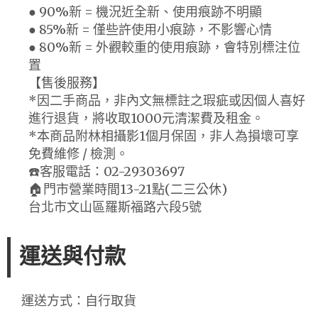
● 90%新 = 機況近全新、使用痕跡不明顯
● 85%新 = 僅些許使用小痕跡，不影響心情
● 80%新 = 外觀較重的使用痕跡，會特別標注位
置
【售後服務】
*因二手商品，非內文無標註之瑕疵或因個人喜好
進行退貨，將收取1000元清潔費及租金。
*本商品附林相攝影1個月保固，非人為損壞可享
免費維修 / 檢測。
☎️客服電話：02-29303697
🏠門市營業時間13-21點(二三公休)
台北市文山區羅斯福路六段5號
運送與付款
運送方式：自行取貨