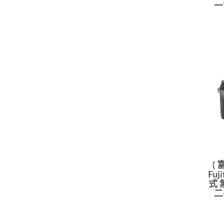
二
(
Fuj
式 
二