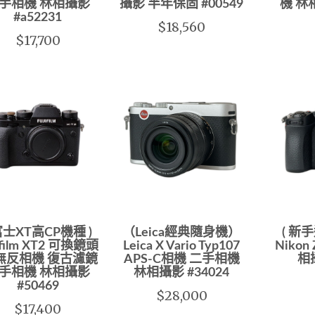
手相機 林相攝影
攝影 半年保固 #00549
機 林相
#a52231
$18,560
$17,700
 富士XT高CP機種 )
（Leica經典隨身機）
( 新
ifilm XT2 可換鏡頭
Leica X Vario Typ107
Niko
無反相機 復古濾鏡
APS-C相機 二手相機
相攝
手相機 林相攝影
林相攝影 #34024
#50469
$28,000
$17,400