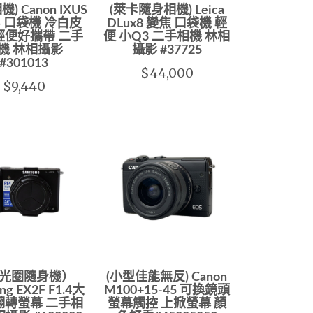
) Canon IXUS
(萊卡隨身相機) Leica
IS 口袋機 冷白皮
DLux8 變焦 口袋機 輕
輕便好攜帶 二手
便 小Q3 二手相機 林相
機 林相攝影
攝影 #37725
#301013
$44,000
$9,440
光圈隨身機）
(小型佳能無反) Canon
ng EX2F F1.4大
M100+15-45 可換鏡頭
翻轉螢幕 二手相
螢幕觸控 上掀螢幕 顏