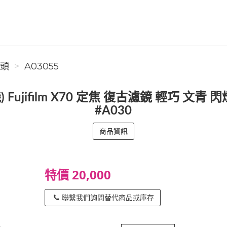
鏡頭
A03055
 Fujifilm X70 定焦 復古濾鏡 輕巧 文
#A030
商品資訊
特價 20,000
聯繫我們詢問替代商品或庫存