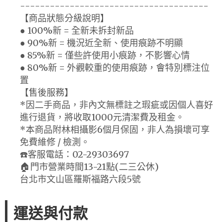
--------------------------------------
【商品狀態分級說明】
● 100%新 = 全新未拆封新品
● 90%新 = 機況近全新、使用痕跡不明顯
● 85%新 = 僅些許使用小痕跡，不影響心情
● 80%新 = 外觀較重的使用痕跡，會特別標注位
置
【售後服務】
*因二手商品，非內文無標註之瑕疵或因個人喜好
進行退貨，將收取1000元清潔費及租金。
*本商品附林相攝影6個月保固，非人為損壞可享
免費維修 / 檢測。
☎️客服電話：02-29303697
🏠門市營業時間13-21點(二三公休)
台北市文山區羅斯福路六段5號
運送與付款