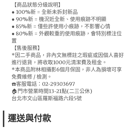
【商品狀態分級說明】
● 100%新 = 全新未拆封新品
● 90%新 = 機況近全新、使用痕跡不明顯
● 85%新 = 僅些許使用小痕跡，不影響心情
● 80%新 = 外觀較重的使用痕跡，會特別標注位
置
【售後服務】
*因二手商品，非內文無標註之瑕疵或因個人喜好
進行退貨，將收取1000元清潔費及租金。
*本商品附林相攝影6個月保固，非人為損壞可享
免費維修 / 檢測。
☎️客服電話：02-29303697
🏠門市營業時間13-21點(二三公休)
台北市文山區羅斯福路六段5號
運送與付款