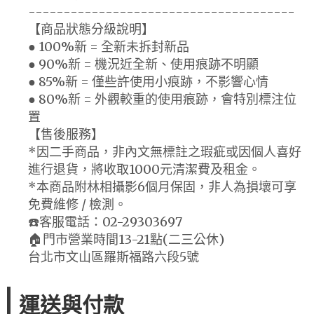
--------------------------------------
【商品狀態分級說明】
● 100%新 = 全新未拆封新品
● 90%新 = 機況近全新、使用痕跡不明顯
● 85%新 = 僅些許使用小痕跡，不影響心情
● 80%新 = 外觀較重的使用痕跡，會特別標注位
置
【售後服務】
*因二手商品，非內文無標註之瑕疵或因個人喜好
進行退貨，將收取1000元清潔費及租金。
*本商品附林相攝影6個月保固，非人為損壞可享
免費維修 / 檢測。
☎️客服電話：02-29303697
🏠門市營業時間13-21點(二三公休)
台北市文山區羅斯福路六段5號
運送與付款