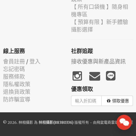
【 所有口袋機 】隨身相
機專區
【 預算有限 】新手體驗
攝影選擇
線上服務
社群追蹤
會員註冊
/
登入
接收優惠與新產品資訊
忘記密碼
服務條款
隱私權政策
優惠領取
退換貨政策
防詐騙宣導
領取優惠
© 2026.
林相攝影
為
林相攝影(88380336)
版權所有 - 由
飛鼠電商雲端服務
建置