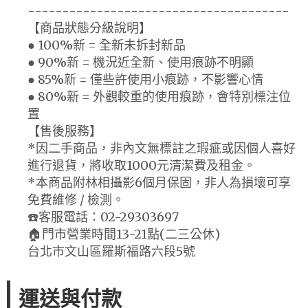
--------------------------------------
【商品狀態分級說明】
● 100%新 = 全新未拆封新品
● 90%新 = 機況近全新、使用痕跡不明顯
● 85%新 = 僅些許使用小痕跡，不影響心情
● 80%新 = 外觀較重的使用痕跡，會特別標注位
置
【售後服務】
*因二手商品，非內文無標註之瑕疵或因個人喜好
進行退貨，將收取1000元清潔費及租金。
*本商品附林相攝影6個月保固，非人為損壞可享
免費維修 / 檢測。
☎️客服電話：02-29303697
🏠門市營業時間13-21點(二三公休)
台北市文山區羅斯福路六段5號
運送與付款