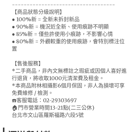
-----------------------------------
【商品狀態分級說明】
● 100%新 = 全新未拆封新品
● 90%新 = 機況近全新、使用痕跡不明顯
● 85%新 = 僅些許使用小痕跡，不影響心情
● 80%新 = 外觀較重的使用痕跡，會特別標注位
置
【售後服務】
*二手商品，非內文無標註之瑕疵或因個人喜好進
行退貨，將收取1000元清潔費及租金。
*本商品附林相攝影6個月保固，非人為損壞可享
免費維修 / 檢測。
☎️客服電話：02-29303697
🏠門市營業時間13-21點(二三公休)
台北市文山區羅斯福路六段5號