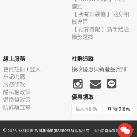
鏡頭
【 所有口袋機 】隨身相
機專區
【 預算有限 】新手體驗
攝影選擇
線上服務
社群追蹤
會員註冊
/
登入
接收優惠與新產品資訊
忘記密碼
服務條款
隱私權政策
優惠領取
退換貨政策
防詐騙宣導
領取優惠
© 2026.
林相攝影
為
林相攝影(88380336)
版權所有 - 由
飛鼠電商雲端服務
建置