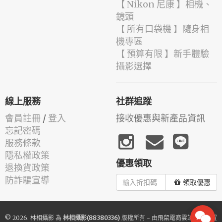
【 Nikon 尼康 】相機、
鏡頭
【 所有口袋機 】隨身相
機專區
【 預算有限 】新手體驗
攝影選擇
線上服務
社群追蹤
會員註冊
/
登入
接收優惠與新產品資訊
忘記密碼
服務條款
隱私權政策
優惠領取
退換貨政策
防詐騙宣導
領取優惠
© 2026.
林相攝影
為
林相攝影(88380336)
版權所有 - 由
飛鼠電商雲端服務
建置