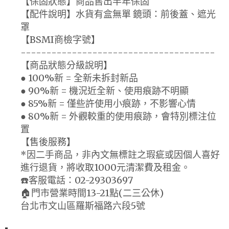
【保固狀態】商品售出半年保固
【配件說明】水貨有盒無單 鏡頭：前後蓋、遮光
罩
【BSMI商檢字號】
--------------------------------------
【商品狀態分級說明】
● 100%新 = 全新未拆封新品
● 90%新 = 機況近全新、使用痕跡不明顯
● 85%新 = 僅些許使用小痕跡，不影響心情
● 80%新 = 外觀較重的使用痕跡，會特別標注位
置
【售後服務】
*因二手商品，非內文無標註之瑕疵或因個人喜好
進行退貨，將收取1000元清潔費及租金。
☎️客服電話：02-29303697
🏠門市營業時間13-21點(二三公休)
台北市文山區羅斯福路六段5號